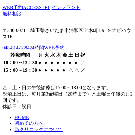
WEB予約
ACCESS
TEL
インプラント
無料相談
〒330-0071 埼玉県さいたま市浦和区上木崎1-9-19 ナビハウ
ス1F
048-814-1884
24時間WEB予約
診療時間
月
火
水
木
金
土
日
祝
10：00～13：30
●
●
●
●
●
●
●
／
15：00～19：30
●
●
●
●
●
△
△
／
△…土・日の午後診療は15:00～18:00となります。
※矯正日は、毎月第3金曜日（20時まで）と土曜日午後の月2
回です。
休診日：祝日
HOME
初めての方へ
当クリニックについて