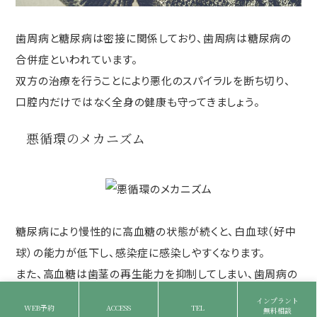
歯周病と糖尿病は密接に関係しており、歯周病は糖尿病の
合併症といわれています。
双方の治療を行うことにより悪化のスパイラルを断ち切り、
口腔内だけではなく全身の健康も守ってきましょう。
悪循環のメカニズム
糖尿病により慢性的に高血糖の状態が続くと、白血球（好中
球）の能力が低下し、感染症に感染しやすくなります。
また、高血糖は歯茎の再生能力を抑制してしまい、歯周病の
悪化にも繋がります。
インプラント
WEB予約
ACCESS
TEL
無料相談
反対に、歯周病の炎症によって排出される物質がインスリン